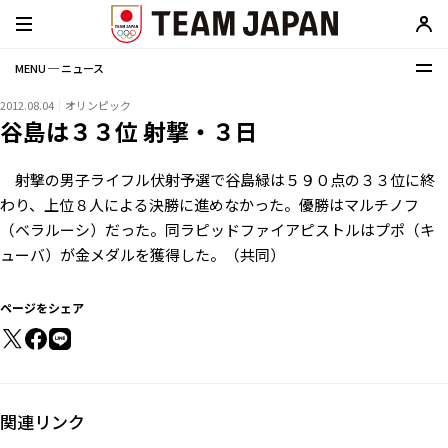
MENU ─ ニュース
2012.08.04
オリンピック
谷島は３３位 射撃・３日
射撃の男子ライフル伏射予選で谷島緑は５９０点の３３位に終
わり、上位８人による決勝に進めなかった。優勝はマルチノフ
（ベラルーシ）だった。同ラピッドファイアピストルはプポ（キ
ューバ）が金メダルを獲得した。（共同）
ページをシェア
関連リンク