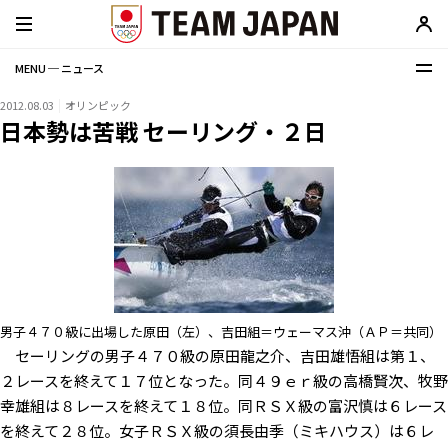
MENU ─ ニュース
2012.08.03
オリンピック
日本勢は苦戦 セーリング・２日
男子４７０級に出場した原田（左）、吉田組＝ウェーマス沖（ＡＰ＝共同）
セーリングの男子４７０級の原田龍之介、吉田雄悟組は第１、
２レースを終えて１７位となった。同４９ｅｒ級の高橋賢次、牧野
幸雄組は８レースを終えて１８位。同ＲＳＸ級の富沢慎は６レース
を終えて２８位。女子ＲＳＸ級の須長由季（ミキハウス）は６レ