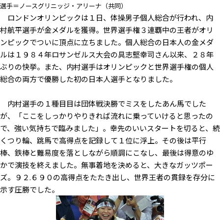
選手＝ノースグリニッジ・アリーナ（共同）
ロンドンオリンピックは１日、体操男子個人総合が行われ、内
村航平選手が金メダルを獲得。世界選手権３連覇中の王者がオリ
ンピックでついに頂点に立ちました。個人総合の日本人の金メダ
ルは１９８４年ロサンゼルス大会の具志堅幸司さん以来、２８年
ぶりの快挙。また、内村選手はオリンピックと世界選手権の個人
総合の両方で優勝した初の日本人選手となりました。
内村選手の１種目目は団体戦決勝でミスをしたあん馬でした
が、「ここをしっかりやりきれば流れに乗っていけると思ったの
で、強い気持ちで臨みました」。幸先のいいスタートを切ると、続
くつり輪、跳馬で高得点を記録して１位に浮上。その後は平行
棒、鉄棒と難易度を落としながら順調にこなし、最後は得意のゆ
かで演技を終えました。無事着地を決めると、大きなガッツポー
ズ。９２.６９０の高得点をたたき出し、世界王者の貫録を存分に
示す圧勝でした。