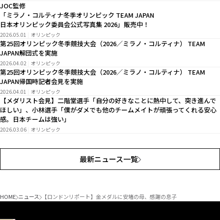
JOC監修
「ミラノ・コルティナ冬季オリンピック TEAM JAPAN
日本オリンピック委員会公式写真集 2026」販売中！
2026.05.01
オリンピック
第25回オリンピック冬季競技大会（2026／ミラノ・コルティナ） TEAM
JAPAN解団式を実施
2026.04.02
オリンピック
第25回オリンピック冬季競技大会（2026／ミラノ・コルティナ） TEAM
JAPAN帰国時記者会見を実施
2026.04.01
オリンピック
【メダリスト会見】二階堂選手「自分の好きなことに熱中して、突き進んで
ほしい」、小林選手「僕がダメでも他のチームメイトが頑張ってくれる安心
感。日本チームは強い」
2026.03.06
オリンピック
最新ニュース一覧
HOME
ニュース
【ロンドンリポート】金メダルに安堵の母、感謝の息子