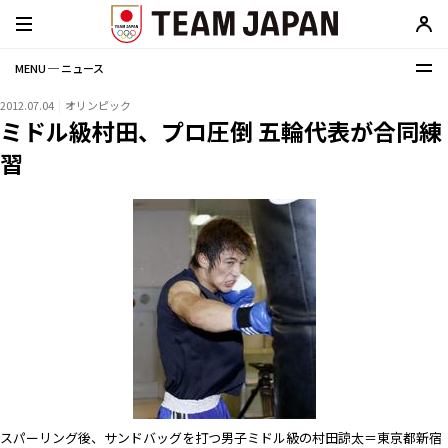
MENU ─ ニュース
2012.07.04
オリンピック
ミドル級村田、プロ圧倒 五輪代表が合同練
習
スパーリング後、サンドバッグを打つ男子ミドル級の村田諒太＝東京都新宿