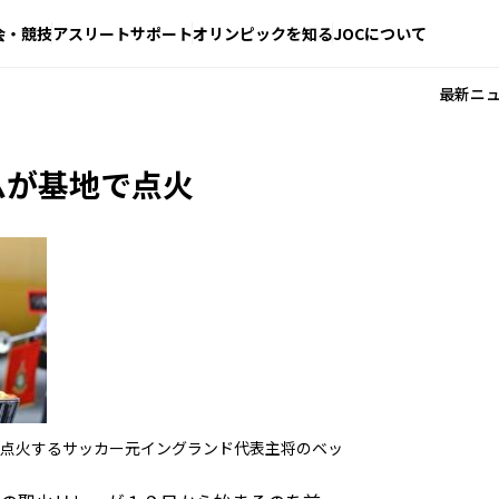
会・競技
アスリートサポート
オリンピックを知る
JOCについて
最新ニ
ムが基地で点火
点火するサッカー元イングランド代表主将のベッ