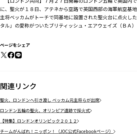
【ロンドン共同】７月２７日開幕のロンドン五輪で英国内で
に、聖火が１８日、アテネから空路で英国西部の海軍航空基地
主将ベッカムがトーチで同基地に設置された聖火台に点火した
タル」の愛称がついたブリティッシュ・エアウェイズ（ＢＡ）
ページをシェア
関連リンク
聖火、ロンドンへ引き渡し ベッカム元主将らが出席
ロンドン五輪の聖火、オリンピア遺跡で採火式
【特集】ロンドンオリンピック２０１２
チームがんばれ！ニッポン！（JOC公式Facebookページ）