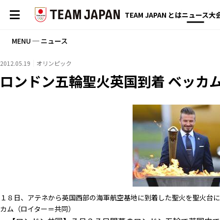
TEAM JAPAN とは
ニュース
大
MENU ─ ニュース
2012.05.19
オリンピック
ロンドン五輪聖火英国到着 ベッカ
１８日、アテネから英国西部の海軍航空基地に到着した聖火を聖火台に
カム（ロイター＝共同）