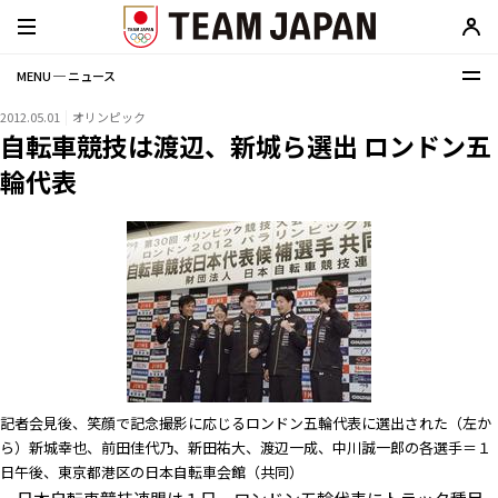
MENU ─ ニュース
2012.05.01
オリンピック
自転車競技は渡辺、新城ら選出 ロンドン五
輪代表
記者会見後、笑顔で記念撮影に応じるロンドン五輪代表に選出された（左か
ら）新城幸也、前田佳代乃、新田祐大、渡辺一成、中川誠一郎の各選手＝１
日午後、東京都港区の日本自転車会館（共同）