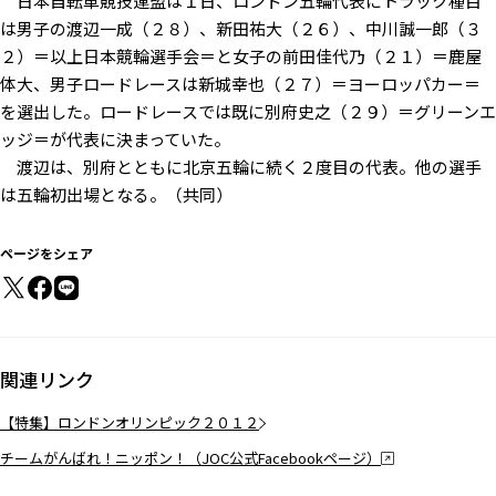
日本自転車競技連盟は１日、ロンドン五輪代表にトラック種目
は男子の渡辺一成（２８）、新田祐大（２６）、中川誠一郎（３
２）＝以上日本競輪選手会＝と女子の前田佳代乃（２１）＝鹿屋
体大、男子ロードレースは新城幸也（２７）＝ヨーロッパカー＝
を選出した。ロードレースでは既に別府史之（２９）＝グリーンエ
ッジ＝が代表に決まっていた。
渡辺は、別府とともに北京五輪に続く２度目の代表。他の選手
は五輪初出場となる。（共同）
ページをシェア
関連リンク
【特集】ロンドンオリンピック２０１２
チームがんばれ！ニッポン！（JOC公式Facebookページ）