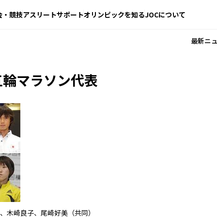
会・競技
アスリートサポート
オリンピックを知る
JOCについて
最新ニ
五輪マラソン代表
、木崎良子、尾崎好美（共同）