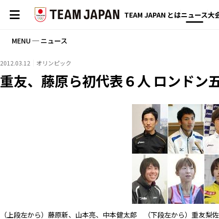
TEAM JAPAN とは
ニュース
大
MENU ─ ニュース
2012.03.12
オリンピック
重友、藤原ら初代表６人 ロンドン
（上段左から）藤原新、山本亮、中本健太郎 （下段左から）重友梨佐