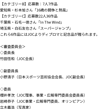
【カテゴリーB】応募数：7人7作品
愛知県・杉本旭さん「16歳の闘争と熱風」
【カテゴリーC】応募数22人36作品
千葉県・石毛一徳さん「In The Wind」
埼玉県・白石友也さん「スーパージャンプ」
これら6作品にはJOCよりディプロマと記念品が贈られます。
＜審査委員会＞
◇委員長
竹田恆和（JOC会長）
◇副委員長
小野清子（日本スポーツ芸術協会会長、JOC副会長）
◇委員
櫻井孝次（JOC理事、事業・広報専門委員会委員長）
岩崎恭子（JOC事業・広報専門委員、オリンピアン）
立木義浩（写真家）