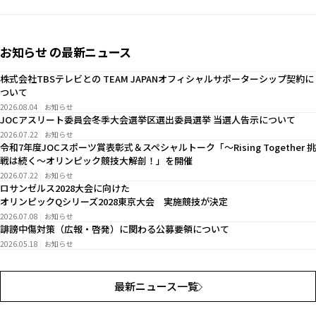
お知らせ の最新ニュース
株式会社TBSテレビとの TEAM JAPANオフィシャルサポーターシップ契約に
ついて
2026.08.04
お知らせ
JOCアスリート委員会冬季大会選挙区選出委員選挙 当選人告示について
2026.07.22
お知らせ
令和7年度JOCスポーツ賞表彰式＆スペシャルトーク「～Rising Together 挑
戦は続く～オリンピック競技大解剖！」を開催
2026.07.22
お知らせ
ロサンゼルス2028大会に向けた
オリンピックQシリーズ2028東京大会 実施競技が決定
2026.07.08
お知らせ
誹謗中傷対策（広報・啓発）に関わる公募要領について
2026.05.18
お知らせ
最新ニュース一覧