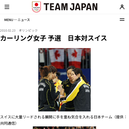
MENU ─ ニュース
2010.02.23
オリンピック
カーリング女子 予選 日本対スイス
スイスに大量リードされる展開に手を重ね気合を入れる日本チーム（提供：
共同通信）