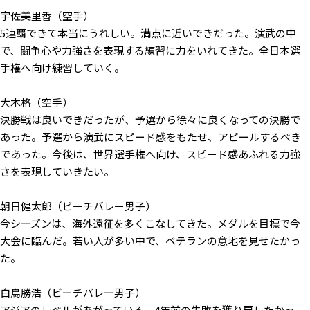
宇佐美里香（空手）
5連覇できて本当にうれしい。満点に近いできだった。演武の中
で、闘争心や力強さを表現する練習に力をいれてきた。全日本選
手権へ向け練習していく。
大木格（空手）
決勝戦は良いできだったが、予選から徐々に良くなっての決勝で
あった。予選から演武にスピード感をもたせ、アピールするべき
であった。今後は、世界選手権へ向け、スピード感あふれる力強
さを表現していきたい。
朝日健太郎（ビーチバレー男子）
今シーズンは、海外遠征を多くこなしてきた。メダルを目標で今
大会に臨んだ。若い人が多い中で、ベテランの意地を見せたかっ
た。
白鳥勝浩（ビーチバレー男子）
アジアのレベルがあがっている。4年前の失敗を獲り戻したかっ