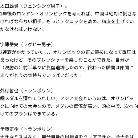
太田雄貴（フェンシング男子）。
2年後のロンドン・オリンピックを考えれば、中国は絶対に倒さな
ければならない相手。もっとテクニックを高め、精度を上げてい
かなければいけない。
宇薄岳央（ラグビー男子）
2連覇がかかっていたし、オリンピックの正式競技になって重圧は
あったけど、そのプレッシャーを楽しむことができた。自分が
（決勝の）前半早々に負傷退場したので、終わった瞬間は仲間に
ありがとうの気持ちでいっぱいだった。
外村哲也（トランポリン）
銅メダルを獲れてうれしい。アジア大会というのは、オリンピッ
クに向けての大会なので、メダルの価値が高い。頭の中で、次へ向
けてのプランはできている。
伊藤正樹（トランポリン）
大きなミスはなく、自分自身の目標点をクリアできた。今大会は