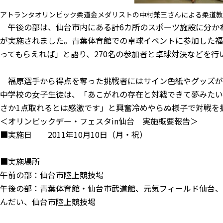
アトランタオリンピック柔道金メダリストの中村兼三さんによる柔道教
午後の部は、仙台市内にある計6カ所のスポーツ施設に分か
が実施されました。青葉体育館での卓球イベントに参加した福
ってもらえれば」と語り、270名の参加者と卓球対決などを行
福原選手から得点を奪った挑戦者にはサイン色紙やグッズが
中学校の女子生徒は、「あこがれの存在と対戦できて夢みたい
さか1点取れるとは感激です」と興奮冷めやらぬ様子で対戦を
＜オリンピックデー・フェスタin仙台 実施概要報告＞
■実施日 2011年10月10日（月・祝）
■実施場所
午前の部：仙台市陸上競技場
午後の部：青葉体育館・仙台市武道館、元気フィールド仙台、
んだい、仙台市陸上競技場