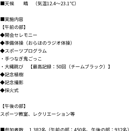
■天候 晴 （気温12.4〜23.1℃）
■実施内容
【午前の部】
◆開会セレモニー
◆準備体操（おらほのラジオ体操）
◆スポーツプログラム
・手つなぎ鬼ごっこ
・大縄跳び 【最高記録：50回（チームブラック）】
◆記念植樹
◆記念撮影
◆採火式
【午後の部】
スポーツ教室、レクリエーション等
■参加者数 1,382名（午前の部：450名、午後の部：932名