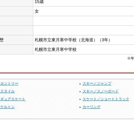
15歳
女
歴
札幌市立東月寒中学校（北海道）（3年）
札幌市立東月寒中学校
※年
スカントリー
スキー／ジャンプ
ースタイル
スキー／スノーボード
ィギュアスケート
スケート／ショートトラック
スケルトン
カーリング