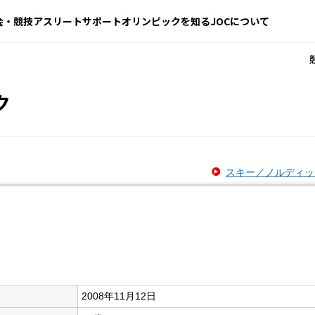
会・競技
アスリートサポート
オリンピックを知る
JOCについて
ク
スキー／ノルディッ
2008年11月12日