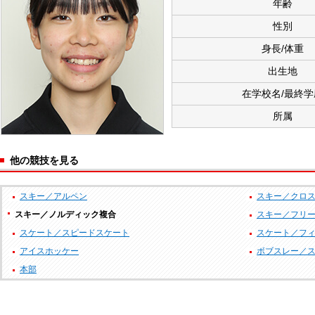
年齢
性別
身長/体重
出生地
在学校名/最終学
所属
他の競技を見る
スキー／アルペン
スキー／クロ
スキー／ノルディック複合
スキー／フリ
スケート／スピードスケート
スケート／フ
アイスホッケー
ボブスレー／
本部