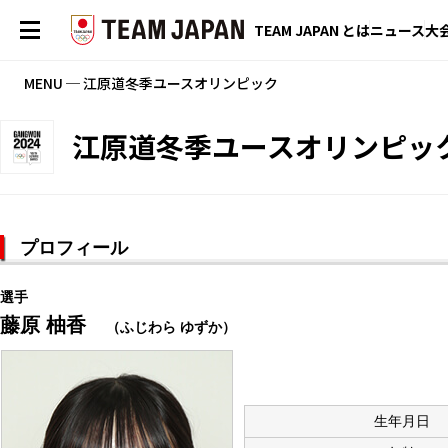
TEAM JAPAN とは
ニュース
大
MENU ─ 江原道冬季ユースオリンピック
江原道冬季ユースオリンピッ
プロフィール
選手
藤原 柚香
（ふじわら ゆずか）
生年月日