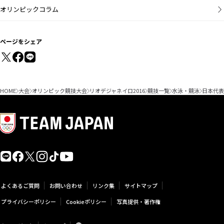
オリンピックコラム
ページをシェア
HOME
大会
オリンピック競技大会
リオデジャネイロ2016
競技一覧
水泳・競泳
日本代表
よくあるご質問
お問い合わせ
リンク集
サイトマップ
プライバシーポリシー
Cookieポリシー
写真提供・著作権