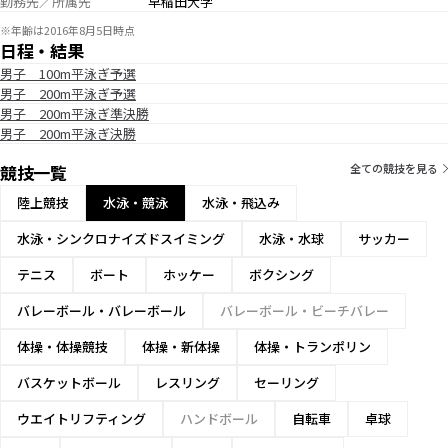
勤務先／所属先
早稲田大学
※年齢は2016年8月5日時点
日程・結果
男子 100m平泳ぎ予選
男子 200m平泳ぎ予選
男子 200m平泳ぎ準決勝
男子 200m平泳ぎ決勝
競技一覧
全ての競技を見る
陸上競技
水泳・競泳
水泳・飛込み
水泳・シンクロナイズドスイミング
水泳・水球
サッカー
テニス
ボート
ホッケー
ボクシング
バレーボール・バレーボール
バレーボール・ビーチバレー
体操・体操競技
体操・新体操
体操・トランポリン
バスケットボール
レスリング
セーリング
ウエイトリフティング
ハンドボール
自転車
卓球