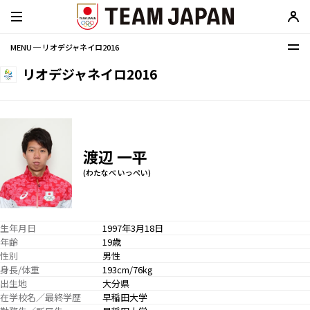
MENU ─ リオデジャネイロ2016
リオデジャネイロ2016
渡辺 一平
(わたなべ いっぺい)
生年月日
1997年3月18日
年齢
19歳
性別
男性
身長/体重
193cm/76kg
出生地
大分県
在学校名／最終学歴
早稲田大学