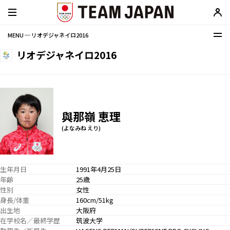
MENU ─ リオデジャネイロ2016
リオデジャネイロ2016
與那嶺 恵理
(よなみね えり)
生年月日
1991年4月25日
年齢
25歳
性別
女性
身長/体重
160cm/51kg
出生地
大阪府
在学校名／最終学歴
筑波大学