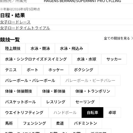
勤務先／所属先
HAGENS BERMAN/SUPERMINT PRO CYCLING
※年齢は2016年8月5日時点
日程・結果
女子ロードレース
女子ロードタイムトライアル
競技一覧
全ての競技を見る
陸上競技
水泳・競泳
水泳・飛込み
水泳・シンクロナイズドスイミング
水泳・水球
サッカー
テニス
ボート
ホッケー
ボクシング
バレーボール・バレーボール
バレーボール・ビーチバレー
体操・体操競技
体操・新体操
体操・トランポリン
バスケットボール
レスリング
セーリング
ウエイトリフティング
ハンドボール
自転車
卓球
馬術
フェンシング
柔道
バドミントン