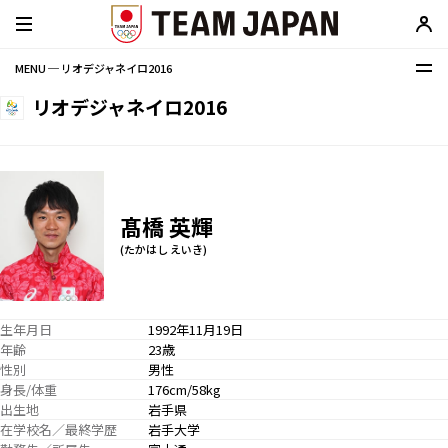
MENU ─ リオデジャネイロ2016
リオデジャネイロ2016
髙橋 英輝
(たかはし えいき)
生年月日
1992年11月19日
年齢
23歳
性別
男性
身長/体重
176cm/58kg
出生地
岩手県
在学校名／最終学歴
岩手大学