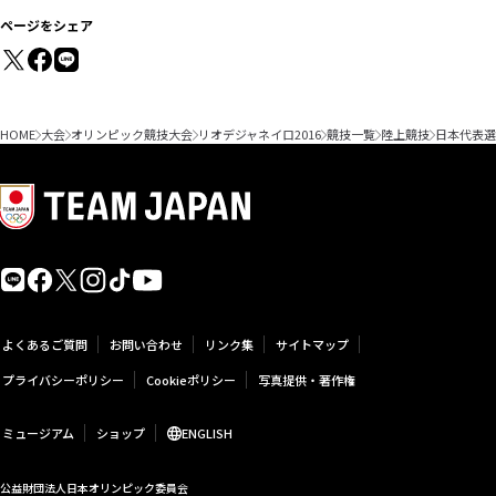
ページをシェア
HOME
大会
オリンピック競技大会
リオデジャネイロ2016
競技一覧
陸上競技
日本代表選
よくあるご質問
お問い合わせ
リンク集
サイトマップ
プライバシーポリシー
Cookieポリシー
写真提供・著作権
ミュージアム
ショップ
ENGLISH
公益財団法人日本オリンピック委員会