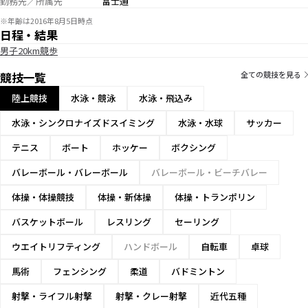
勤務先／所属先
富士通
※年齢は2016年8月5日時点
日程・結果
男子20km競歩
競技一覧
全ての競技を見る
陸上競技
水泳・競泳
水泳・飛込み
水泳・シンクロナイズドスイミング
水泳・水球
サッカー
テニス
ボート
ホッケー
ボクシング
バレーボール・バレーボール
バレーボール・ビーチバレー
体操・体操競技
体操・新体操
体操・トランポリン
バスケットボール
レスリング
セーリング
ウエイトリフティング
ハンドボール
自転車
卓球
馬術
フェンシング
柔道
バドミントン
射撃・ライフル射撃
射撃・クレー射撃
近代五種