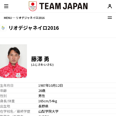
MENU ─ リオデジャネイロ2016
リオデジャネイロ2016
藤澤 勇
(ふじさわ いさむ)
生年月日
1987年10月12日
年齢
28歳
性別
男性
身長/体重
165cm/54kg
出生地
長野県
在学校名／最終学歴
山梨学院大学