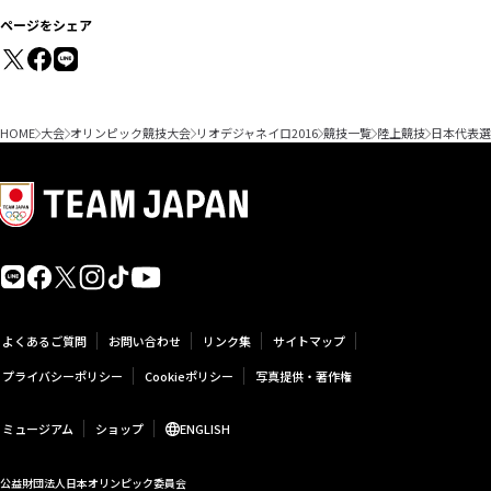
ページをシェア
HOME
大会
オリンピック競技大会
リオデジャネイロ2016
競技一覧
陸上競技
日本代表選
よくあるご質問
お問い合わせ
リンク集
サイトマップ
プライバシーポリシー
Cookieポリシー
写真提供・著作権
ミュージアム
ショップ
ENGLISH
公益財団法人日本オリンピック委員会