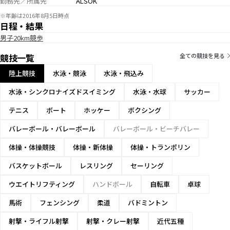
勤務先／所属先
ALSOK
※年齢は2016年8月5日時点
日程・結果
男子20km競歩
競技一覧
全ての競技を見る
陸上競技
水泳・競泳
水泳・飛込み
水泳・シンクロナイズドスイミング
水泳・水球
サッカー
テニス
ボート
ホッケー
ボクシング
バレーボール・バレーボール
バレーボール・ビーチバレー
体操・体操競技
体操・新体操
体操・トランポリン
バスケットボール
レスリング
セーリング
ウエイトリフティング
ハンドボール
自転車
卓球
馬術
フェンシング
柔道
バドミントン
射撃・ライフル射撃
射撃・クレー射撃
近代五種