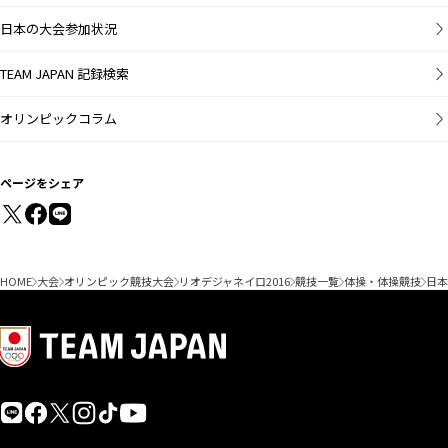
日本の大会参加状況
TEAM JAPAN 記録検索
オリンピックコラム
ページをシェア
HOME
大会
オリンピック競技大会
リオデジャネイロ2016
競技一覧
体操・体操競技
日本