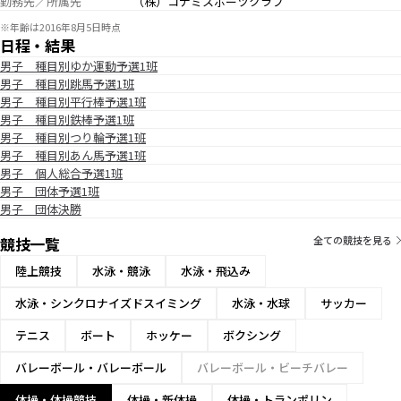
勤務先／所属先
（株）コナミスポーツクラブ
※年齢は2016年8月5日時点
日程・結果
男子 種目別ゆか運動予選1班
男子 種目別跳馬予選1班
男子 種目別平行棒予選1班
男子 種目別鉄棒予選1班
男子 種目別つり輪予選1班
男子 種目別あん馬予選1班
男子 個人総合予選1班
男子 団体予選1班
男子 団体決勝
競技一覧
全ての競技を見る
陸上競技
水泳・競泳
水泳・飛込み
水泳・シンクロナイズドスイミング
水泳・水球
サッカー
テニス
ボート
ホッケー
ボクシング
バレーボール・バレーボール
バレーボール・ビーチバレー
体操・体操競技
体操・新体操
体操・トランポリン