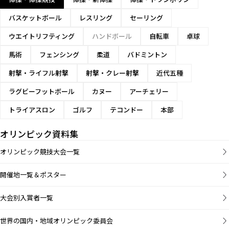
バスケットボール
レスリング
セーリング
ウエイトリフティング
ハンドボール
自転車
卓球
馬術
フェンシング
柔道
バドミントン
射撃・ライフル射撃
射撃・クレー射撃
近代五種
ラグビーフットボール
カヌー
アーチェリー
トライアスロン
ゴルフ
テコンドー
本部
オリンピック資料集
オリンピック競技大会一覧
開催地一覧＆ポスター
大会別入賞者一覧
世界の国内・地域オリンピック委員会