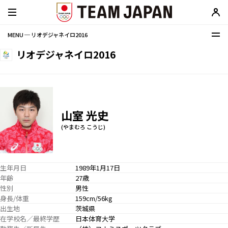
MENU ─ リオデジャネイロ2016
リオデジャネイロ2016
山室 光史
(やまむろ こうじ)
生年月日
1989年1月17日
年齢
27歳
性別
男性
身長/体重
159cm/56kg
出生地
茨城県
在学校名／最終学歴
日本体育大学