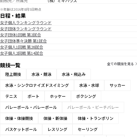
勤務先／所属先
（株）ミキハウス
※年齢は2016年8月5日時点
日程・結果
女子個人ランキングラウンド
女子団体ランキングラウンド
女子団体1回戦 第2試合
女子団体準々決勝 第1試合
女子個人1回戦 第28試合
女子個人2回戦 第14試合
競技一覧
全ての競技を見る
陸上競技
水泳・競泳
水泳・飛込み
水泳・シンクロナイズドスイミング
水泳・水球
サッカー
テニス
ボート
ホッケー
ボクシング
バレーボール・バレーボール
バレーボール・ビーチバレー
体操・体操競技
体操・新体操
体操・トランポリン
バスケットボール
レスリング
セーリング