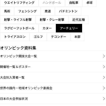
ウエイトリフティング
ハンドボール
自転車
卓球
馬術
フェンシング
柔道
バドミントン
射撃・ライフル射撃
射撃・クレー射撃
近代五種
ラグビーフットボール
カヌー
アーチェリー
トライアスロン
ゴルフ
テコンドー
本部
オリンピック資料集
オリンピック競技大会一覧
開催地一覧＆ポスター
大会別入賞者一覧
世界の国内・地域オリンピック委員会
日本の大会参加状況