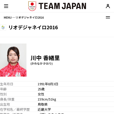
MENU ─ リオデジャネイロ2016
リオデジャネイロ2016
川中 香緖里
(かわなか かおり)
生年月日
1991年8月3日
年齢
25歳
性別
女性
身長/体重
159cm/51kg
出生地
鳥取県
在学校名／最終学歴
近畿大学