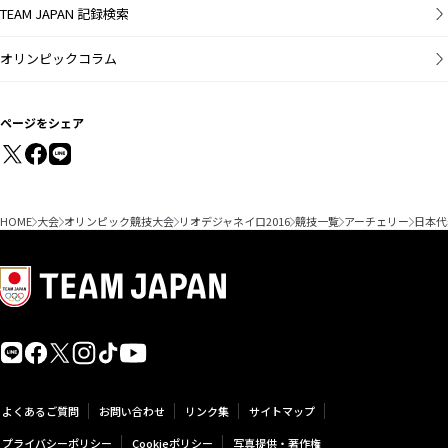
TEAM JAPAN 記録検索
オリンピックコラム
ページをシェア
HOME
大会
オリンピック競技大会
リオデジャネイロ2016
競技一覧
アーチェリー
日本代
よくあるご質問
お問い合わせ
リンク集
サイトマップ
プライバシーポリシー
Cookieポリシー
写真提供・著作権