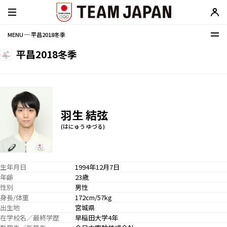
MENU ─ 平昌2018冬季
平昌2018冬季
羽生 結弦
(はにゅう ゆづる)
生年月日
1994年12月7日
年齢
23歳
性別
男性
身長/体重
172cm/57kg
出生地
宮城県
在学校名／最終学歴
早稲田大学4年