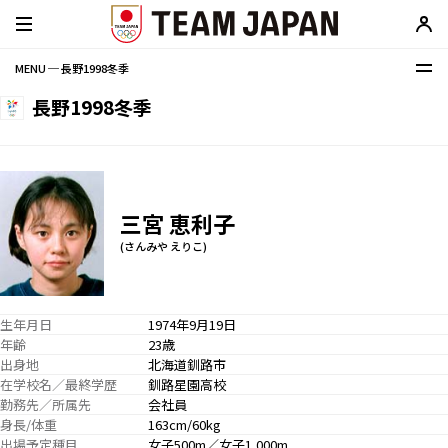
MENU ─ 長野1998冬季
長野1998冬季
三宮 恵利子
(さんみや えりこ)
生年月日
1974年9月19日
年齢
23歳
出身地
北海道釧路市
在学校名／最終学歴
釧路星園高校
勤務先／所属先
会社員
身長/体重
163cm/60kg
出場予定種目
女子500m／女子1,000m