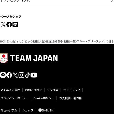
オリンピックコラム
ページをシェア
HOME
大会
オリンピック競技大会
長野1998冬季
競技一覧
スキー・フリースタイル
日本
よくあるご質問
お問い合わせ
リンク集
サイトマップ
プライバシーポリシー
Cookieポリシー
写真提供・著作権
ミュージアム
ショップ
ENGLISH