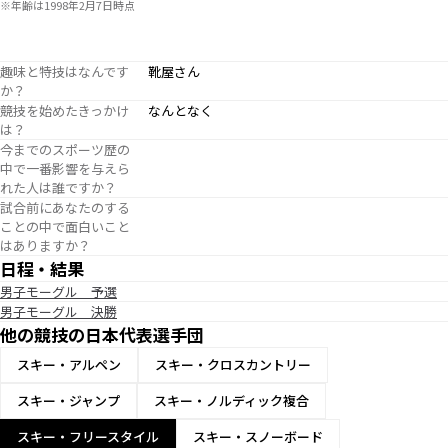
※年齢は1998年2月7日時点
趣味と特技はなんです
靴屋さん
か？
競技を始めたきっかけ
なんとなく
は？
今までのスポーツ歴の
中で一番影響を与えら
れた人は誰ですか？
試合前にあなたのする
ことの中で面白いこと
はありますか？
日程・結果
男子モーグル 予選
男子モーグル 決勝
他の競技の日本代表選手団
スキー・アルペン
スキー・クロスカントリー
スキー・ジャンプ
スキー・ノルディック複合
スキー・フリースタイル
スキー・スノーボード