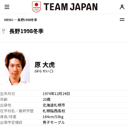
MENU ─ 長野1998冬季
長野1998冬季
原 大虎
(はら だいご)
生年月日
1974年12月24日
年齢
23歳
出身地
北海道札幌市
在学校名／最終学歴
札幌稲西高校
身長/体重
164cm/53kg
出場予定種目
男子モーグル