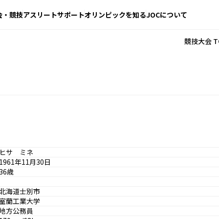
会・競技
アスリートサポート
オリンピックを知る
JOCについて
競技大会 T
ヒサ ミネ
1961年11月30日
36歳
北海道士別市
室蘭工業大学
地方公務員