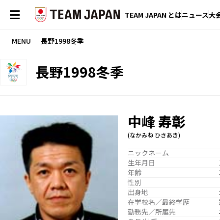
TEAM JAPAN とは
ニュース
大
MENU ─ 長野1998冬季
長野1998冬季
中峰 寿彰
(なかみね ひさあき)
ニックネーム
生年月日
年齢
性別
出身地
在学校名／最終学歴
勤務先／所属先