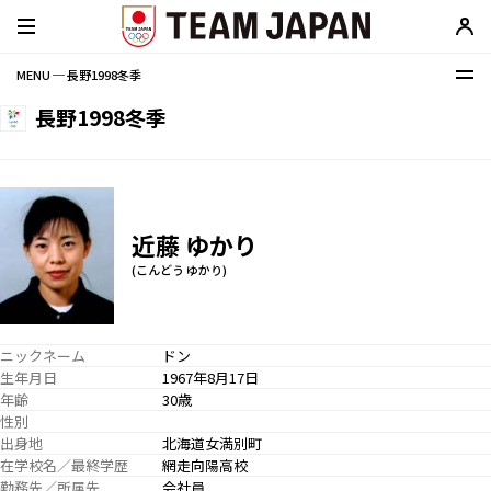
MENU ─ 長野1998冬季
長野1998冬季
近藤 ゆかり
(こんどう ゆかり)
ニックネーム
ドン
生年月日
1967年8月17日
年齢
30歳
性別
出身地
北海道女満別町
在学校名／最終学歴
網走向陽高校
勤務先／所属先
会社員