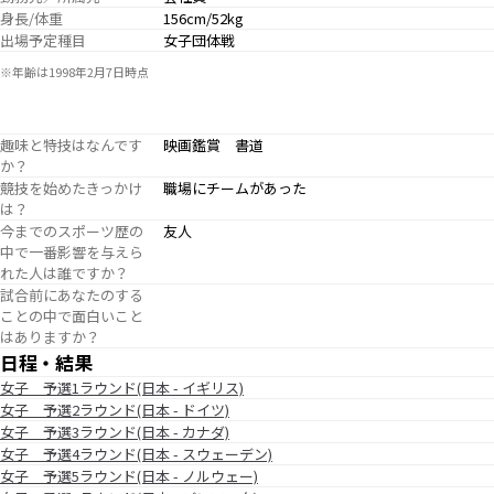
身長/体重
156cm/52kg
出場予定種目
女子団体戦
※年齢は1998年2月7日時点
趣味と特技はなんです
映画鑑賞 書道
か？
競技を始めたきっかけ
職場にチームがあった
は？
今までのスポーツ歴の
友人
中で一番影響を与えら
れた人は誰ですか？
試合前にあなたのする
ことの中で面白いこと
はありますか？
日程・結果
女子 予選1ラウンド(日本 - イギリス)
女子 予選2ラウンド(日本 - ドイツ)
女子 予選3ラウンド(日本 - カナダ)
女子 予選4ラウンド(日本 - スウェーデン)
女子 予選5ラウンド(日本 - ノルウェー)