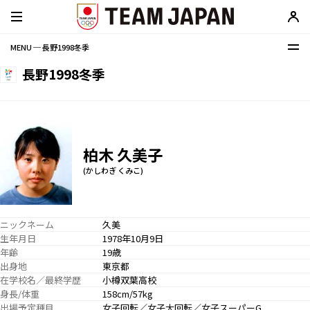
MENU ─ 長野1998冬季
長野1998冬季
柏木 久美子
(かしわぎ くみこ)
ニックネーム
久美
生年月日
1978年10月9日
年齢
19歳
出身地
東京都
在学校名／最終学歴
小樽双葉高校
身長/体重
158cm/57kg
出場予定種目
女子回転／女子大回転／女子スーパーG