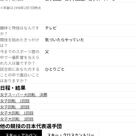
※年齢は1998年2月7日時点
趣味と特技はなんです
テレビ
か？
競技を始めたきっかけ
気づいたらやっていた
は？
今までのスポーツ歴の
父
中で一番影響を与えら
れた人は誰ですか？
試合前にあなたのする
ひとりごと
ことの中で面白いこと
はありますか？
日程・結果
女子スーパー大回転 決勝
女子回転 1回目
女子回転 2回目
女子大回転 1回目
女子大回転 2回目
他の競技の日本代表選手団
スキー・アルペン
スキー・クロスカントリー