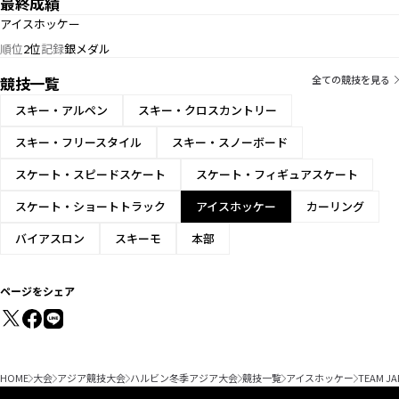
最終成績
アイスホッケー
順位
2位
記録
銀メダル
競技一覧
全ての競技を見る
スキー・アルペン
スキー・クロスカントリー
スキー・フリースタイル
スキー・スノーボード
スケート・スピードスケート
スケート・フィギュアスケート
スケート・ショートトラック
アイスホッケー
カーリング
バイアスロン
スキーモ
本部
ページをシェア
HOME
大会
アジア競技大会
ハルビン冬季アジア大会
競技一覧
アイスホッケー
TEAM JA