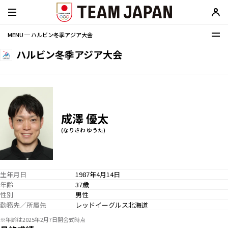
MENU ─ ハルビン冬季アジア大会
ハルビン冬季アジア大会
成澤 優太
(なりさわ ゆうた)
生年月日
1987年4月14日
年齢
37歳
性別
男性
勤務先／所属先
レッドイーグルス北海道
※年齢は2025年2月7日開会式時点