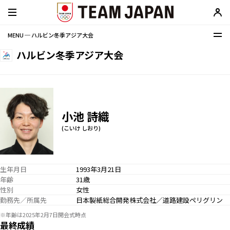
MENU ─ ハルビン冬季アジア大会
ハルビン冬季アジア大会
小池 詩織
(こいけ しおり)
生年月日
1993年3月21日
年齢
31歳
性別
女性
勤務先／所属先
日本製紙総合開発株式会社／道路建設ペリグリン
※年齢は2025年2月7日開会式時点
最終成績