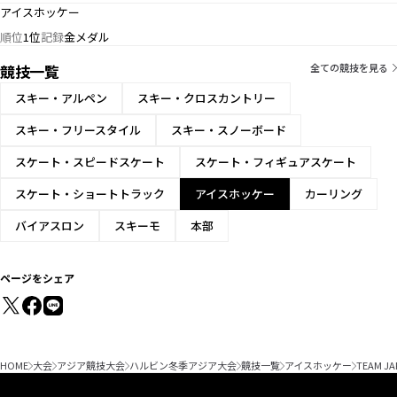
アイスホッケー
順位
1位
記録
金メダル
競技一覧
全ての競技を見る
スキー・アルペン
スキー・クロスカントリー
スキー・フリースタイル
スキー・スノーボード
スケート・スピードスケート
スケート・フィギュアスケート
スケート・ショートトラック
アイスホッケー
カーリング
バイアスロン
スキーモ
本部
ページをシェア
HOME
大会
アジア競技大会
ハルビン冬季アジア大会
競技一覧
アイスホッケー
TEAM JA