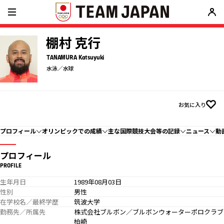
棚村 克行
TANAMURA Katsuyuki
水泳／水球
お気に入り
プロフィール
オリンピックでの成績
主な国際競技大会等の記録
ニュース
動
プロフィール
PROFILE
生年月日
1989年08月03日
性別
男性
在学校名／最終学歴
筑波大学
勤務先／所属先
株式会社ブルボン／ブルボンウォーターポロクラブ
柏崎