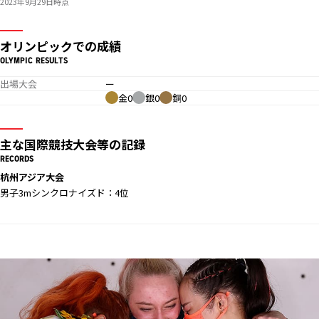
2023年9月29日時点
オリンピックでの成績
OLYMPIC RESULTS
出場大会
ー
金0
銀0
銅0
主な国際競技大会等の記録
RECORDS
杭州アジア大会
男子3mシンクロナイズド：4位