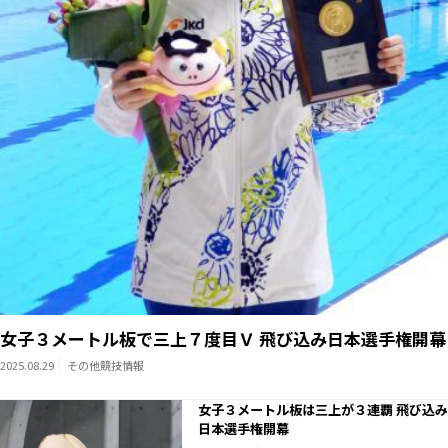
女子３メートル板で三上７度目Ｖ 飛び込み日本選手権開幕
2025.08.29
その他競技情報
女子３メートル板は三上が３連覇 飛び込み
日本選手権開幕