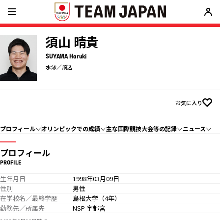
須山 晴貴
SUYAMA Haruki
水泳／飛込
お気に入り
プロフィール
オリンピックでの成績
主な国際競技大会等の記録
ニュース
プロフィール
PROFILE
生年月日
1998年03月09日
性別
男性
在学校名／最終学歴
島根大学（4年）
勤務先／所属先
NSP 宇都宮