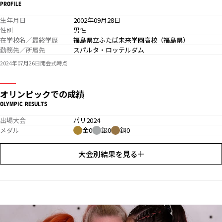
PROFILE
生年月日
2002年09月28日
性別
男性
在学校名／最終学歴
福島県立ふたば未来学園高校（福島県）
勤務先／所属先
スパルタ・ロッテルダム
2024年07月26日開会式時点
オリンピックでの成績
OLYMPIC RESULTS
出場大会
パリ2024
メダル
金0
銀0
銅0
大会別結果を見る