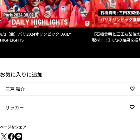
8/2（金）パリ2024オリンピック DAILY
【石橋貴明と三田友梨佳
HIGHLIGHTS
取材！！】8/2の結果を振
お気に入りに追加
三戸 舜介
サッカー
ページをシェア