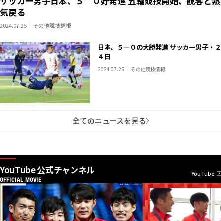
サッカー男子日本、５―０好発進 五輪競技開始、観客と熱
気戻る
2024.07.25
その他競技情報
日本、５―０の大勝発進 サッカー男子・２
４日
2024.07.25
その他競技情報
全てのニュースを見る
YouTube 公式チャンネル
YouTube
OFFICIAL MOVIE