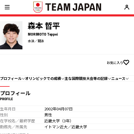
森本 哲平
MORIMOTO Teppei
水泳／競泳
お気に入り
プロフィール
オリンピックでの成績
主な国際競技大会等の記録
ニュース
プロフィール
PROFILE
生年月日
2002年04月07日
性別
男性
在学校名／最終学歴
近畿大学（3年）
勤務先／所属先
イトマン近大／近畿大学