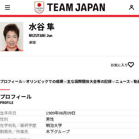
水谷 隼
MIZUTANI Jun
卓球
お気に入り
プロフィール
オリンピックでの成績
主な国際競技大会等の記録
ニュース
動
プロフィール
PROFILE
生年月日
1989年06月09日
性別
男性
在学校名／最終学歴
明治大学
勤務先／所属先
木下グループ