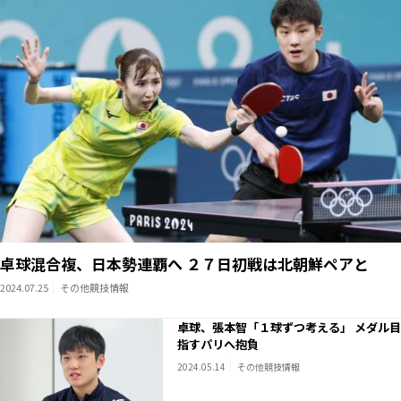
卓球混合複、日本勢連覇へ ２７日初戦は北朝鮮ペアと
2024.07.25
その他競技情報
卓球、張本智「１球ずつ考える」 メダル目
指すパリへ抱負
2024.05.14
その他競技情報