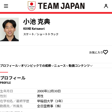
小池 克典
KOIKE Katsunori
スケート／ショートトラック
お気に入り
プロフィール
オリンピックでの成績
ニュース
動画コンテンツ
プロフィール
PROFILE
生年月日
2000年12月30日
性別
男性
在学校名／最終学歴
早稲田大学（3年）
勤務先／所属先
全日空商事（株）