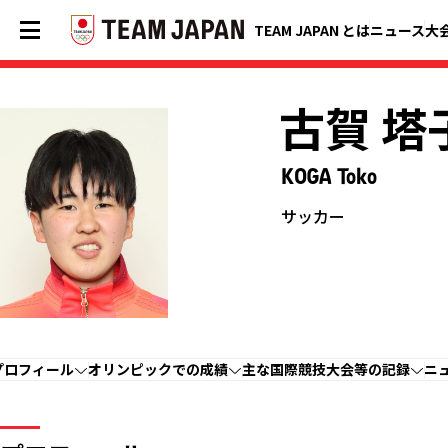
TEAM JAPAN とは
ニュース
大
古賀 塔
KOGA Toko
サッカー
プロフィール
オリンピックでの成績
主な国際競技大会等の記録
ニ