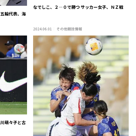
なでしこ、２―０で勝つ サッカー女子、ＮＺ戦
リ五輪代表、海
2024.06.01
その他競技情報
谷川萌々子と古