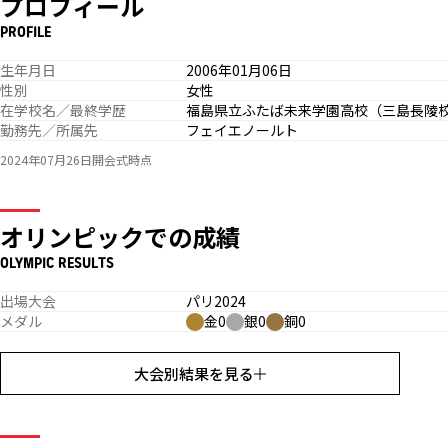
プロフィール
PROFILE
生年月日
2006年01月06日
性別
女性
在学校名／最終学歴
福島県立ふたば未来学園高校（三島長陵
勤務先／所属先
フェイエノールト
2024年07月26日開会式時点
オリンピックでの成績
OLYMPIC RESULTS
出場大会
パリ2024
メダル
金0
銀0
銅0
大会別結果を見る