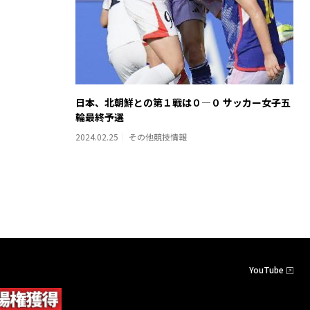
日本、北朝鮮との第１戦は０―０ サッカー女子五
輪最終予選
2024.02.25
その他競技情報
YouTube