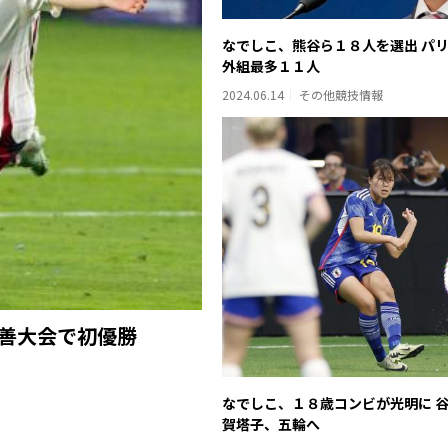
なでしこ、熊谷ら１８人を選出 パ
外組最多１１人
2024.06.14
その他競技情報
親善大会で初優勝
なでしこ、１８歳コンビが光明に 
賀塔子、五輪へ