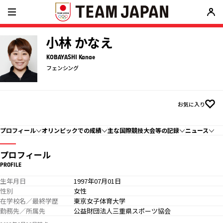
小林 かなえ
KOBAYASHI Kanae
フェンシング
お気に入り
プロフィール
オリンピックでの成績
主な国際競技大会等の記録
ニュース
プロフィール
PROFILE
生年月日
1997年07月01日
性別
女性
在学校名／最終学歴
東京女子体育大学
勤務先／所属先
公益財団法人三重県スポーツ協会