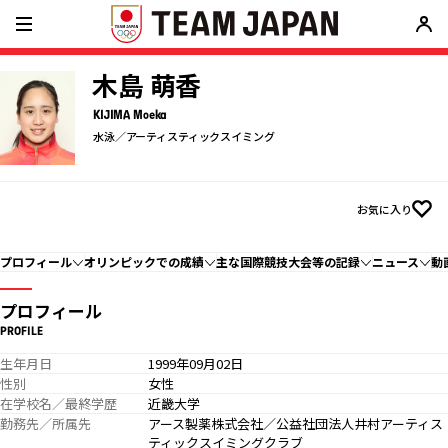
木島 萌香
KIJIMA Moeka
水泳／アーティスティックスイミング
お気に入り
プロフィール
オリンピックでの成績
主な国際競技大会等の記録
ニュース
動
プロフィール
PROFILE
生年月日
1999年09月02日
性別
女性
在学校名／最終学歴
近畿大学
勤務先／所属先
アース製薬株式会社／公益社団法人井村アーティス
ティックスイミングクラブ