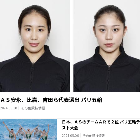
ＡＳ安永、比嘉、吉田ら代表選出 パリ五輪
2024.05.10
その他競技情報
日本、ＡＳのチームＡＲで２位 パリ五輪テ
スト大会
2024.05.06
その他競技情報