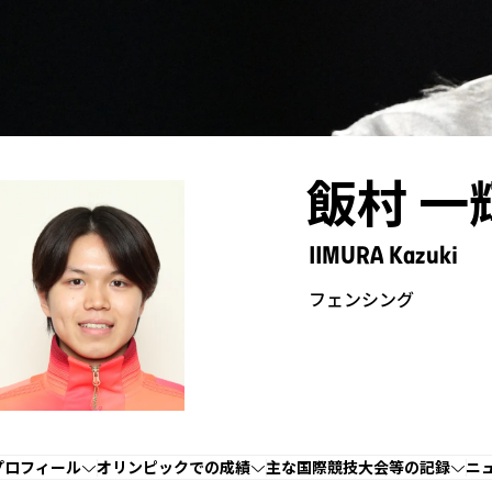
飯村 一
IIMURA Kazuki
フェンシング
プロフィール
オリンピックでの成績
主な国際競技大会等の記録
ニ