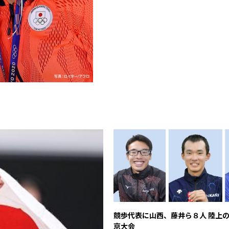
競歩代表に山西、藤井ら８人 陸上
京大会