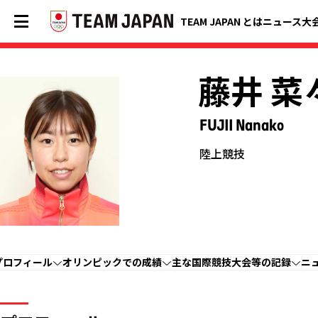
TEAM JAPAN とは
ニュース
大
藤井 菜
FUJII Nanako
陸上競技
プロフィール
オリンピックでの成績
主な国際競技大会等の記録
ニ