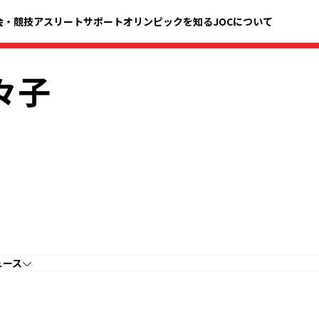
会・競技
アスリートサポート
オリンピックを知る
JOCについて
々子
ュース