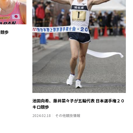
の競歩
池田向希、藤井菜々子が五輪代表 日本選手権２０
キロ競歩
2024.02.18
その他競技情報